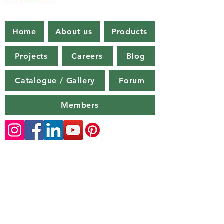
Home
About us
Products
Projects
Careers
Blog
Catalogue / Gallery
Forum
Members