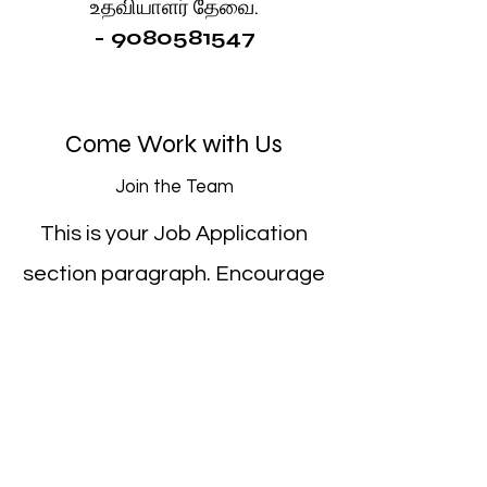
உதவியாளர் தேவை.
-
9080581547
Come Work with Us
Join the Team
This is your Job Application
section paragraph. Encourage
our site visitors and
prospective employees to
apply for any of the available
positions at our company.